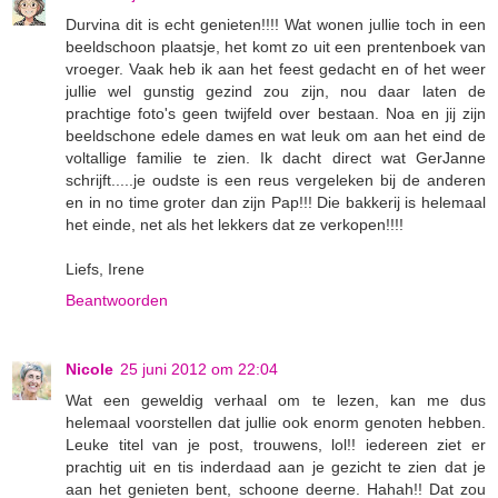
Durvina dit is echt genieten!!!! Wat wonen jullie toch in een
beeldschoon plaatsje, het komt zo uit een prentenboek van
vroeger. Vaak heb ik aan het feest gedacht en of het weer
jullie wel gunstig gezind zou zijn, nou daar laten de
prachtige foto's geen twijfeld over bestaan. Noa en jij zijn
beeldschone edele dames en wat leuk om aan het eind de
voltallige familie te zien. Ik dacht direct wat GerJanne
schrijft.....je oudste is een reus vergeleken bij de anderen
en in no time groter dan zijn Pap!!! Die bakkerij is helemaal
het einde, net als het lekkers dat ze verkopen!!!!
Liefs, Irene
Beantwoorden
Nicole
25 juni 2012 om 22:04
Wat een geweldig verhaal om te lezen, kan me dus
helemaal voorstellen dat jullie ook enorm genoten hebben.
Leuke titel van je post, trouwens, lol!! iedereen ziet er
prachtig uit en tis inderdaad aan je gezicht te zien dat je
aan het genieten bent, schoone deerne. Hahah!! Dat zou